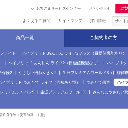
ご契
お客さまサービスセンター
お問い合わせ
よくあるご質問
サイトマップ
採用情報
商品一覧
ご契約者の方
フライト
ハイブリッド あんしん ライフ2プラス（目標値機能あり）
）
ハイブリッド あんしん ライフ2（目標値機能なし）
ハイブリッド
金保険2
やさしい円ねんきん2
生涯プレミアムワールド6（目標値
ハイブリッド つみたて ライフ（告知あり型）
つみたて果実
ハイブ
レミアムジャパン5
生涯プレミアムワールド5
みんなにやさしい
変額終身保険（災害加算・Ⅰ型）