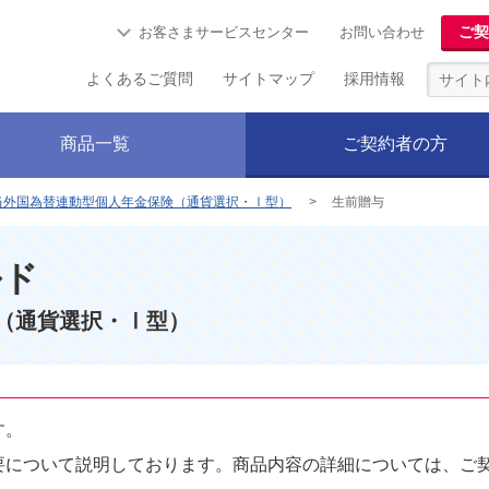
ご契
お客さまサービスセンター
お問い合わせ
よくあるご質問
サイトマップ
採用情報
商品一覧
ご契約者の方
当外国為替連動型個人年金保険（通貨選択・Ⅰ型）
生前贈与
ルド
（通貨選択・Ⅰ型）
す。
要について説明しております。商品内容の詳細については、ご