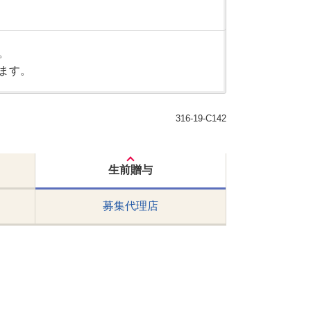
。
ます。
316-19-C142
生前贈与
募集代理店