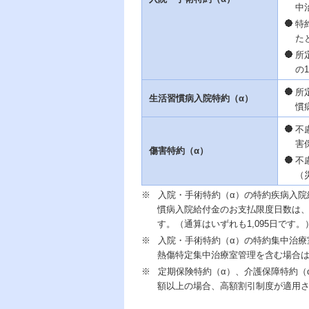
中
特
た
所
の
所
生活習慣病入院特約（α）
慣
不
害
傷害特約（α）
不
（
※
入院・手術特約（α）の特約疾病入院
慣病入院給付金のお支払限度日数は、主
す。（通算はいずれも1,095日です。
※
入院・手術特約（α）の特約集中治療
熱傷特定集中治療室管理を含む場合は
※
定期保険特約（α）、介護保障特約（
額以上の場合、高額割引制度が適用