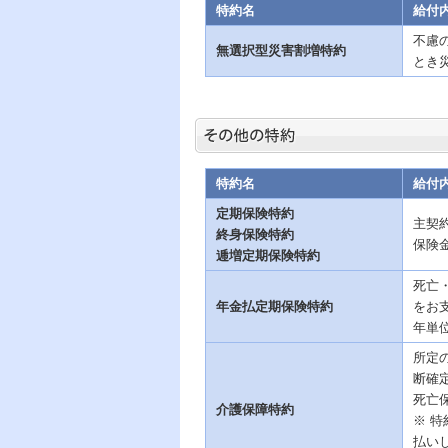
特約名
給付
不慮
無選択型災害割増特約
とき
特約名
給付
定期保険特約
主契
終身保険特約
保険
逓増定期保険特約
死亡
年金払定期保険特約
をお
年単
所定
断確
死亡
介護保障特約
※ 
払い