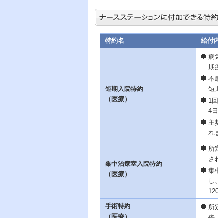
特約名
給付
病
期
不
短期入院特約
短
（医療）
1
4
主
れ
所
さ
集中治療室入院特約
集
（医療）
し
1
手術特約
所
（医療）
倍