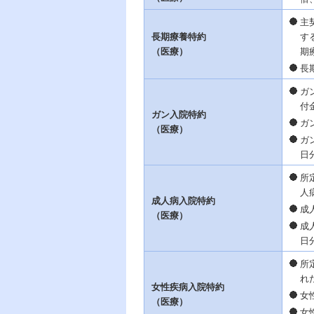
主
長期療養特約
す
（医療）
期
長
ガ
付
ガン入院特約
ガ
（医療）
ガ
日
所
人
成人病入院特約
成
（医療）
成
日
所
れ
女性疾病入院特約
女
（医療）
女