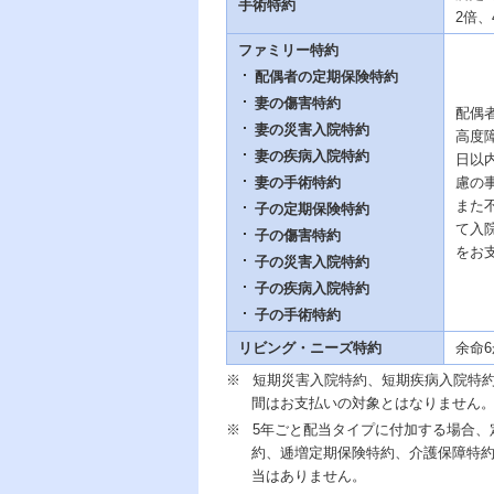
手術特約
2倍
ファミリー特約
配偶者の定期保険特約
妻の傷害特約
配偶
妻の災害入院特約
高度
妻の疾病入院特約
日以
妻の手術特約
慮の
また
子の定期保険特約
て入
子の傷害特約
をお
子の災害入院特約
子の疾病入院特約
子の手術特約
リビング・ニーズ特約
余命
※
短期災害入院特約、短期疾病入院特約
間はお支払いの対象とはなりません
※
5年ごと配当タイプに付加する場合、
約、逓増定期保険特約、介護保障特約
当はありません。