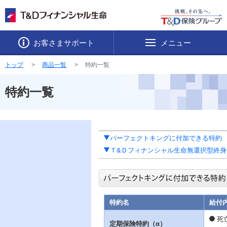
お客さまサポート
メニュー
トップ
商品一覧
特約一覧
特約一覧
パーフェクトキングに付加できる特約
Ｔ&Ｄフィナンシャル生命無選択型終
特約名
給付
死
定期保険特約（α）