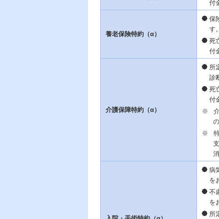
付
保
す
養老保険特約（α）
死
付
所
診
死
付
介護保障特約（α）
※
※
病
を
不
を
所
入院・手術特約（α）