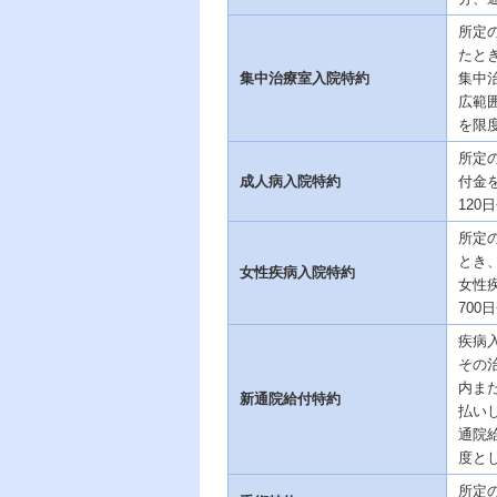
所定
たと
集中治療室入院特約
集中
広範
を限
所定
成人病入院特約
付金
120
所定
とき
女性疾病入院特約
女性
700
疾病
その
内ま
新通院給付特約
払い
通院
度と
所定