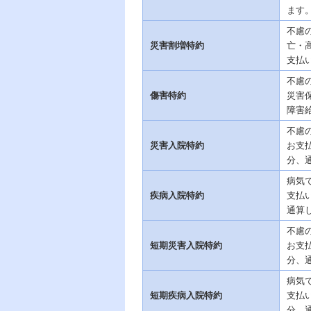
ます
不慮
災害割増特約
亡・
支払
不慮
傷害特約
災害
障害
不慮
災害入院特約
お支
分、
病気
疾病入院特約
支払
通算
不慮
短期災害入院特約
お支
分、
病気
短期疾病入院特約
支払
分、