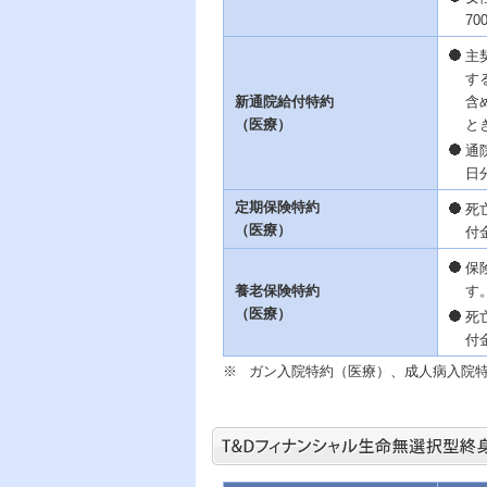
7
主
す
新通院給付特約
含
（医療）
と
通
日
定期保険特約
死
（医療）
付
保
養老保険特約
す
（医療）
死
付
※
ガン入院特約（医療）、成人病入院