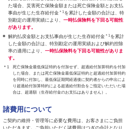
た場合、災害死亡保険金額または死亡保険金額とお支払
＊1
事由が生じた生存給付金
を累計した金額の合計は、特
別勘定の運用実績により、
一時払保険料を下回る可能性
があります。
＊1
解約払戻金額とお支払事由が生じた生存給付金
を累計
した金額の合計は、特別勘定の運用実績および解約控除
率の適用により、
一時払保険料を下回る可能性がありま
す。
＊1
死亡保険金最低保証特約を付加せず、超過給付加算特約を付加
した場合、または死亡保険金最低保証特約と超過給付加算特約
を同時に付加し、最低保証期間経過後に契約者からの申出によ
り超過給付加算特約による超過給付割合をご指定いただいた場
合は、超過額（生存給付金のお支払はありません）。
諸費用について
ご契約の維持・管理等に必要な費用は、お客さまにご負担
いただきます。ご負担いただく諸費用はつぎの合計となり