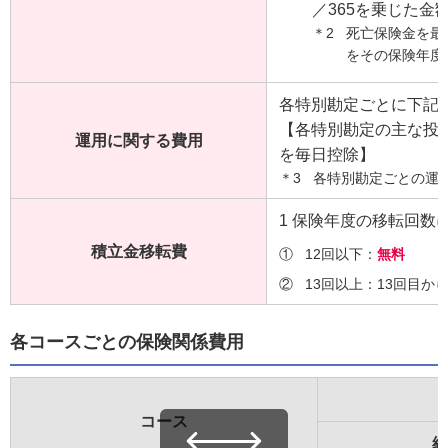
／365を乗じた
＊2
死亡保険金を最
をその保険年度
各特別勘定ごとに下記
【各特別勘定の主な投
運用に関する費用
を毎日控除】
＊3
各特別勘定ごとの運
1 保険年度の移転回数
積立金移転費
①
12回以下：
無料
②
13回以上：13回目か
各コースごとの保険関係費用
コース
経